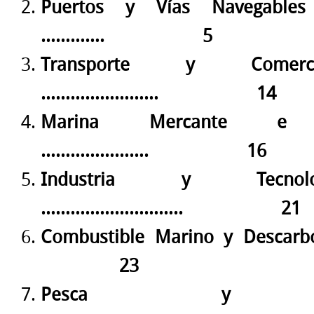
Puertos y Vías Navegable
………….
5
Transporte y Comerc
……………………
14
Marina Mercante e Inf
………………….
16
Industria y Tecnol
………………………..
21
Combustible Marino y Descar
23
Pesca y Acui