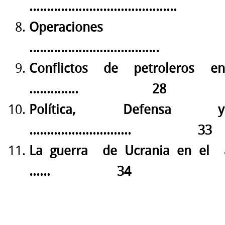
……………………………………
Operaciones O
……………………………….
Conflictos de petroleros
…………..
28
Política, Defensa 
………………………..
33
La guerra
de Ucrania en el
……
34